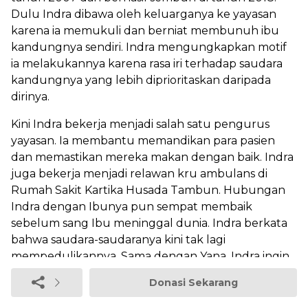
Dulu Indra dibawa oleh keluarganya ke yayasan
karena ia memukuli dan berniat membunuh ibu
kandungnya sendiri. Indra mengungkapkan motif
ia melakukannya karena rasa iri terhadap saudara
kandungnya yang lebih diprioritaskan daripada
dirinya.
Kini Indra bekerja menjadi salah satu pengurus
yayasan. Ia membantu memandikan para pasien
dan memastikan mereka makan dengan baik. Indra
juga bekerja menjadi relawan kru ambulans di
Rumah Sakit Kartika Husada Tambun. Hubungan
Indra dengan Ibunya pun sempat membaik
sebelum sang Ibu meninggal dunia. Indra berkata
bahwa saudara-saudaranya kini tak lagi
mempedulikannya. Sama dengan Yana, Indra ingin
fokus pada hidupnya. Dia juga tak melupakan
Donasi Sekarang
pesan mendiang ibunya yang memintanya
menghiraukan perkataan orang lain dan lebih