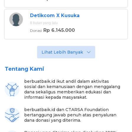
Detikcom X Kusuka
8 bulan yang lalu
Rp 6.145.000
Donasi
Foto: Yayasan Sari Hati (berbuatbaik.id)
Donasi sebesar
Rp 10 juta
dari Sahabat Baik
digunakan untuk membeli sembako dan kebutuhan
Lihat Lebih Banyak
sehari-hari. Menurut Menti, donasi juga digunakan
untuk membantu warga saat terjadi banjir Bali pada
2025. Bantuan berupa keperluan setiap hari dan
Tentang Kami
material pembangunan.
berbuatbaik.id ikut andil dalam aktivitas
Selain mengucapkan terima kasih, Menti juga
sosial dan kemanusiaan dengan menggalang
berharap semua yang telah menyalurkan kepedulian
dana sekaligus memberikan edukasi dan
pada Sari Hati memperoleh balasan setimpal dan
informasi kepada masyarakat.
berkah melimpah.
Sahabat Baik
, selain Sari Hati
masih banyak yang perlu kasih dan kepedulian kita di
berbuatbaik.id dan CTARSA Foundation
berbuatbaik.id. Jangan lupa untuk update info
bertanggung jawab penuh atas penyaluran
terbaru kami di website dan media sosial
dana donasi yang diterima.
berbuatbaik.id
.