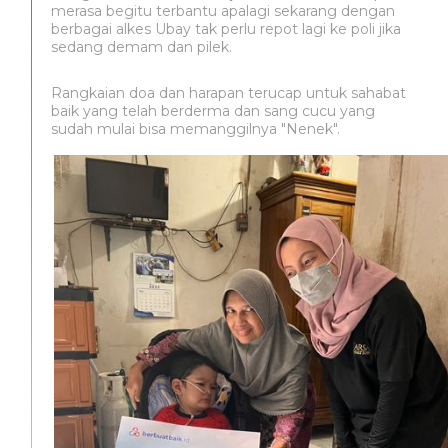
merasa begitu terbantu apalagi sekarang dengan
berbagai alkes Ubay tak perlu repot lagi ke poli jika
sedang demam dan pilek.
Rangkaian doa dan harapan terucap untuk sahabat
baik yang telah berderma dan sang cucu yang
sudah mulai bisa memanggilnya "Nenek".