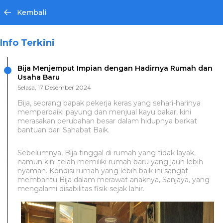
Kembali
Info Terkini
Bija Menjemput Impian dengan Hadirnya Rumah dan
Usaha Baru
Selasa, 17 Desember 2024
Bija, seorang bapak pekerja keras yang sehari-harinya
memperbaiki payung dan menjual kayu bakar, kini
merasakan perubahan besar dalam hidupnya berkat
bantuan dari Sahabat Baik.
Sebelumnya, Bija tinggal di rumah yang tidak layak,
namun kini telah memiliki rumah baru yang jauh lebih
nyaman. Kondisi rumah yang lebih baik ini sangat
membantu Bija dalam merawat anaknya, Sanjaya, yang
mengalami disabilitas fisik sejak lahir.