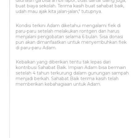
dilunasin ga bisa ambil rapor, buat daftar ualng juga,
buat biaya sekolah. Terima kasih buat sahabat baik,
udah mau ajak kita jalan-jalan," tutupnya.
Kondisi terkini Adam diketahui mengalami flek di
paru-paru setelah melakukan rontgen dan harus
menjalani pengobatan selama 6 bulan. Sisa donasi
pun akan dimanfaatkan untuk menyembuhkan flek
di paru-paru Adam.
Kebaikan yang diberikan tentu tak lepas dari
kontribusi Sahabat Baik. Impian Adam bisa bermain
setelah 4 tahun terkurung dalam gunungan sampah
menjadi berkah. Sahabat Baik terima kasih telah
memberikan kebahagiaan untuk Adam.