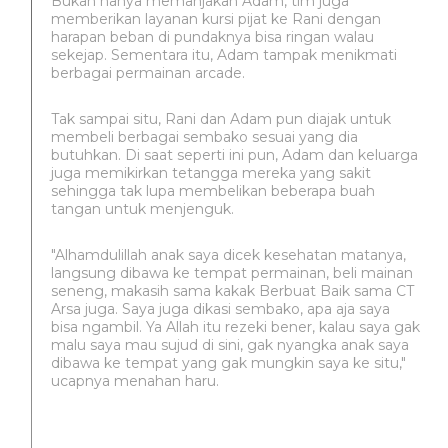
Bukan hanya memanjakan Adam, tim juga
memberikan layanan kursi pijat ke Rani dengan
harapan beban di pundaknya bisa ringan walau
sekejap. Sementara itu, Adam tampak menikmati
berbagai permainan arcade.
Tak sampai situ, Rani dan Adam pun diajak untuk
membeli berbagai sembako sesuai yang dia
butuhkan. Di saat seperti ini pun, Adam dan keluarga
juga memikirkan tetangga mereka yang sakit
sehingga tak lupa membelikan beberapa buah
tangan untuk menjenguk.
"Alhamdulillah anak saya dicek kesehatan matanya,
langsung dibawa ke tempat permainan, beli mainan
seneng, makasih sama kakak Berbuat Baik sama CT
Arsa juga. Saya juga dikasi sembako, apa aja saya
bisa ngambil. Ya Allah itu rezeki bener, kalau saya gak
malu saya mau sujud di sini, gak nyangka anak saya
dibawa ke tempat yang gak mungkin saya ke situ,"
ucapnya menahan haru.