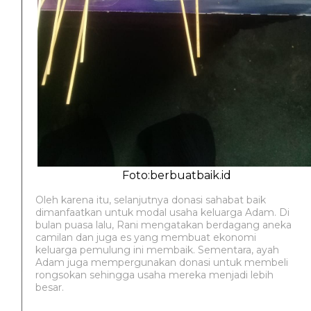
Foto:berbuatbaik.id
Oleh karena itu, selanjutnya donasi sahabat baik
dimanfaatkan untuk modal usaha keluarga Adam. Di
bulan puasa lalu, Rani mengatakan berdagang aneka
camilan dan juga es yang membuat ekonomi
keluarga pemulung ini membaik. Sementara, ayah
Adam juga mempergunakan donasi untuk membeli
rongsokan sehingga usaha mereka menjadi lebih
besar.