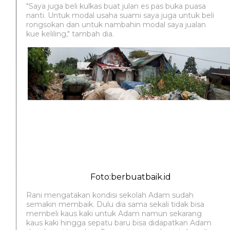
"Saya juga beli kulkas buat julan es pas buka puasa
nanti. Untuk modal usaha suami saya juga untuk beli
rongsokan dan untuk nambahin modal saya jualan
kue keliling," tambah dia.
Foto:berbuatbaik.id
Rani mengatakan kondisi sekolah Adam sudah
semakin membaik. Dulu dia sama sekali tidak bisa
membeli kaus kaki untuk Adam namun sekarang
kaus kaki hingga sepatu baru bisa didapatkan Adam