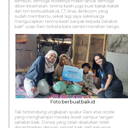
sembuh, semoga rezekinya makin lancar semoga
diberi kesehatan. terima kasih juga buat kakak kakak
dari tim berbuatbaik.id, CT Arsa, detikcom yang
sudah membantu, sekali lagi saya sekeluarga
mengucapkan terima kasih banyak kepada Sahabat
baik” ucap Rani terbata-bata sambil menahan tangis.
Foto:berbuatbaik.id
Tak terbendung ungkapan syukur Rani atas rezeki
yang menghampiri mereka lewat campur tangan
sahabat baik. Donasi yang telah disalurkan telah
dimanfaatkan dengan sangat baik oleh keluarga