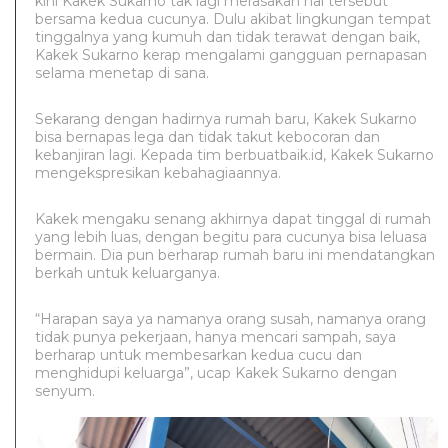
kini Kakek Sukarno tak lagi merasakan hal tersebut
bersama kedua cucunya. Dulu akibat lingkungan tempat
tinggalnya yang kumuh dan tidak terawat dengan baik,
Kakek Sukarno kerap mengalami gangguan pernapasan
selama menetap di sana.
Sekarang dengan hadirnya rumah baru, Kakek Sukarno
bisa bernapas lega dan tidak takut kebocoran dan
kebanjiran lagi. Kepada tim berbuatbaik.id, Kakek Sukarno
mengekspresikan kebahagiaannya.
Kakek mengaku senang akhirnya dapat tinggal di rumah
yang lebih luas, dengan begitu para cucunya bisa leluasa
bermain. Dia pun berharap rumah baru ini mendatangkan
berkah untuk keluarganya.
“Harapan saya ya namanya orang susah, namanya orang
tidak punya pekerjaan, hanya mencari sampah, saya
berharap untuk membesarkan kedua cucu dan
menghidupi keluarga”, ucap Kakek Sukarno dengan
senyum.