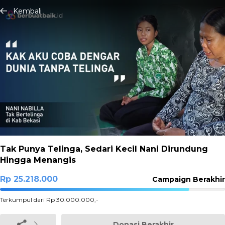
Kembali
Tak Punya Telinga, Sedari Kecil Nani Dirundung
Hingga Menangis
Rp 25.218.000
Campaign Berakhir
84.06%
Terkumpul dari Rp 30.000.000,-
Complete
Donasi Berakhir