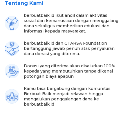
Tentang Kami
"8 bulan ga ada perubahan apa-apa, sebelah kanan
berbuatbaik.id ikut andil dalam aktivitas
nyerit kalau terlalu banyak gerak. Sekarang pakai
sosial dan kemanusiaan dengan menggalang
popok, solat duduk, kalau sakit mantri dipanggil,"
dana sekaligus memberikan edukasi dan
keluhnya.
informasi kepada masyarakat.
berbuatbaik.id dan CTARSA Foundation
bertanggung jawab penuh atas penyaluran
dana donasi yang diterima.
Donasi yang diterima akan disalurkan 100%
kepada yang membutuhkan tanpa dikenai
potongan biaya apapun
Kamu bisa bergabung dengan komunitas
Berbuat Baik menjadi relawan hingga
mengajukan penggalangan dana ke
berbuatbaik.id