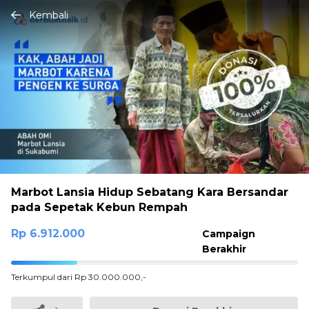
Kembali
Marbot Lansia Hidup Sebatang Kara Bersandar
pada Sepetak Kebun Rempah
Rp 6.912.000
Campaign
Berakhir
23.04%
Terkumpul dari Rp 30.000.000,-
Complete