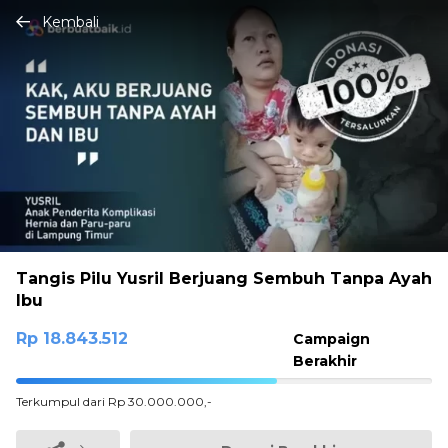
Kembali
Tangis Pilu Yusril Berjuang Sembuh Tanpa Ayah
Ibu
Rp 18.843.512
Campaign
Berakhir
62.811706666667%
Terkumpul dari Rp 30.000.000,-
Complete