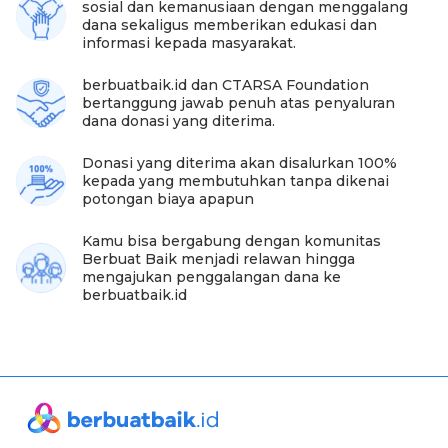
sosial dan kemanusiaan dengan menggalang
"Saya dibilang orang-orang itu pengemis minta
dana sekaligus memberikan edukasi dan
minta uang. Aku yang ngurus, ga punya duit kalau
informasi kepada masyarakat.
ga punya duit ya anakku mati, kalau ga kayak gini
dari mana. Boro boro mau hura hura, sakit hati aku.
berbuatbaik.id dan CTARSA Foundation
Emang dia mau urus semuanya," ucapnya terisak.
bertanggung jawab penuh atas penyaluran
dana donasi yang diterima.
Beruntung, hidup Wagiyem berubah dan bisa
semakin mandiri untuk mengurus cucunya. Dia pun
Donasi yang diterima akan disalurkan 100%
mengucapkan banyak terima kasih kepada sahabat
kepada yang membutuhkan tanpa dikenai
baik yang bermurah hati membantunya.
potongan biaya apapun
"Terima kasih atas dukungannya, saya terima kasih
Kamu bisa bergabung dengan komunitas
sudah pedulikan anak saya. Semoga dikasi banyak
Berbuat Baik menjadi relawan hingga
berkah dan rezeki. Saya ga bisa bales Allah yang
mengajukan penggalangan dana ke
maha tahu," tambahnya masih dengan air mata di
berbuatbaik.id
pipi.
#sahabatbaik
Wagiyem telah bersusah payah
membuat Yusril semakin sehat walau tanpa orang
tua. Ketegaran Wagiyem juga tak lepas dari
dukungan sahabat baik.