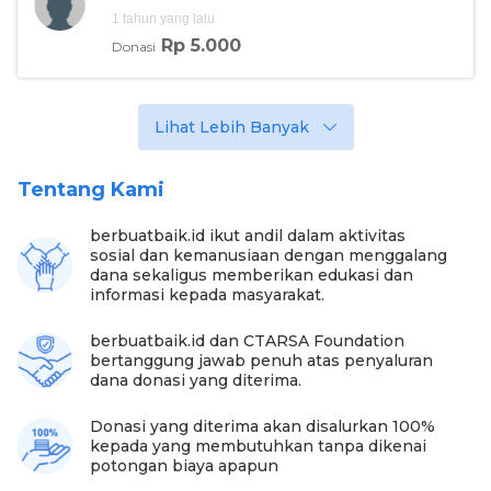
relawannya. Itu kadang satu kelas itu ada sekitar
1 tahun yang lalu
sepuluh sampai belasan anak, kadang yang ngajar
Rp 5.000
cuma 3 atau 2,” jelasnya.
Donasi
Lihat Lebih Banyak
Tentang Kami
berbuatbaik.id ikut andil dalam aktivitas
sosial dan kemanusiaan dengan menggalang
dana sekaligus memberikan edukasi dan
informasi kepada masyarakat.
berbuatbaik.id dan CTARSA Foundation
bertanggung jawab penuh atas penyaluran
dana donasi yang diterima.
Donasi yang diterima akan disalurkan 100%
kepada yang membutuhkan tanpa dikenai
potongan biaya apapun