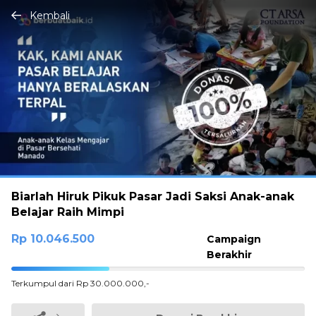
Kembali
Biarlah Hiruk Pikuk Pasar Jadi Saksi Anak-anak
Belajar Raih Mimpi
Rp 10.046.500
Campaign
Berakhir
33.488333333333%
Terkumpul dari Rp 30.000.000,-
Complete