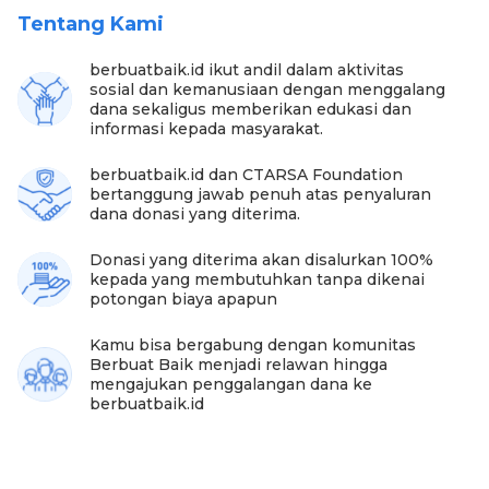
Tentang Kami
Foto:berbuatbaik
"Saya juga bikin kegiatan buka puasa bersama
berbuatbaik.id ikut andil dalam aktivitas
teman-teman tuna netra. Saya menyampaikan itu
sosial dan kemanusiaan dengan menggalang
dari teman-teman transmedia gitu. Jadi temen-
dana sekaligus memberikan edukasi dan
temen juga kebagian” ungkap Pak Ippit.
informasi kepada masyarakat.
“Jadi kita dapet bukan buat kita semua” tambah Bu
berbuatbaik.id dan CTARSA Foundation
Ponni.
bertanggung jawab penuh atas penyaluran
dana donasi yang diterima.
#sahabatbaik
mari kita bantu para pejuang hidup
lainnya untuk bisa memiliki hidup layak dengan
Donasi yang diterima akan disalurkan 100%
berdonasi di berbuatbaik.id . Donasi di berbuatbaik.id
kepada yang membutuhkan tanpa dikenai
100% tersalurkan.
potongan biaya apapun
Kamu bisa bergabung dengan komunitas
Berbuat Baik menjadi relawan hingga
mengajukan penggalangan dana ke
berbuatbaik.id