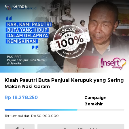
Kembali
Kisah Pasutri Buta Penjual Kerupuk yang Sering
Makan Nasi Garam
Rp 18.278.250
Campaign
Berakhir
60.9275%
Terkumpul dari Rp 30.000.000,-
Complete