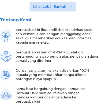
gak dibeliin mainan sama orang tuanya, itu mainannya
dia kasih ke anak itu,” ujar Dede.
Lihat Lebih Banyak
“Mbah juga bilang sama saya, ‘Selalu semangat. Jangan
Tentang Kami
pernah ngerasa sendiri. Rezeki tuh gede ke depannya,
jangan ngarep-ngarep dikasih orang. Kalau kita ngasih ke
orang jangan ngarep bakal dibalikin sama dia, nanti juga
berbuatbaik.id ikut andil dalam aktivitas sosial
bakal ada yang ngebalikin lebih gede lagi,’ katanya gitu,”
dan kemanusiaan dengan menggalang dana
lanjutnya.
sekaligus memberikan edukasi dan informasi
kepada masyarakat.
Tak pernah sedikit pun terbesit di benak Dede bahwa
Almarhum Kakek Uja berpulang secepat itu. Sebab,
berbuatbaik.id dan CTARSA Foundation
kondisi penyakit yang dideritanya di saat-saat terakhirnya
bertanggung jawab penuh atas penyaluran dana
bukanlah merupakan penyakit yang parah dan diperlukan
donasi yang diterima.
penanganan khusus. Dede mengatakan bahwa
almarhum hanya menderita meriang, batuk dan pilek
Donasi yang diterima akan disalurkan 100%
saat itu. Namun, semua yang terjadi pada akhirnya adalah
kepada yang membutuhkan tanpa dikenai
karena kehendak-Nya.
potongan biaya apapun
Kamu bisa bergabung dengan komunitas
Foto:berbuatbaik
Berbuat Baik menjadi relawan hingga
mengajukan penggalangan dana ke
“Sebelumnya sih sakitnya ga terlalu parah dan kita pikir
berbuatbaik.id
gak bakal sampe tutup usia karena memang hanya