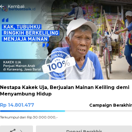
Kembali
Nestapa Kakek Uja, Berjualan Mainan Keliling demi
Menyambung Hidup
Rp 14.801.477
Campaign Berakhir
49.338256666667%
Terkumpul dari Rp 30.000.000,-
Complete
Donasi Berakhir