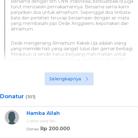
Bersama dengan tim CNN Indonesia, berbuatbaik.id juga
turut menziarahi pemakamannya. Bersama-sama kami
panjatkan doa untuk almarhum. Sepenggal doa terbata-
bata dan perlahan terucap bersamaan dengan air mata
yang membasahi pipi Dede Anggraeni, keponakan dari
almarhum.
Dede mengenang Almarhum Kakek Uja adalah orang
yang memiliki hati yang sangat tulus dan gemar berbagi.
Meskipun ia sendiri harus berjuang mati-matian untuk
memenuhi kebutuhan hidupnya, ia tak pernah sedikit
pun keberatan untuk menyumbangkan yang ia punya
demi membahagiakan orang lain. Di usianya yang sudah
uzur dan kerap sakit-sakitan, ia juga tak pernah sedikit
Selengkapnya
pun patah semangat untuk terus bekerja.
Donatur
(101)
Hamba Allah
2 tahun yang lalu
Rp 200.000
Donasi