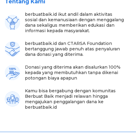
Tentang Kami
Saat ini, Nenek Manirah sudah tidak bekerja
berbuatbaik.id ikut andil dalam aktivitas
memunguti runtuhan cengkih karena kondisi
sosial dan kemanusiaan dengan menggalang
kesehatannya yang sudah menurun. Sehingga, saat
dana sekaligus memberikan edukasi dan
ini Kakek Sanidi dan Nenek Manirah mengandalkan
informasi kepada masyarakat.
uang donasi yang diberikan.
berbuatbaik.id dan CTARSA Foundation
bertanggung jawab penuh atas penyaluran
dana donasi yang diterima.
Donasi yang diterima akan disalurkan 100%
kepada yang membutuhkan tanpa dikenai
potongan biaya apapun
Kamu bisa bergabung dengan komunitas
Berbuat Baik menjadi relawan hingga
mengajukan penggalangan dana ke
berbuatbaik.id