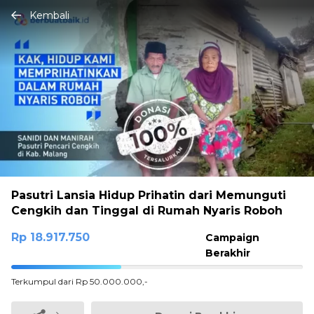
Kembali
Pasutri Lansia Hidup Prihatin dari Memunguti
Cengkih dan Tinggal di Rumah Nyaris Roboh
Rp 18.917.750
Campaign
Berakhir
37.8355%
Terkumpul dari Rp 50.000.000,-
Complete