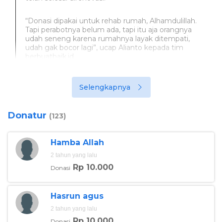
“Donasi dipakai untuk rehab rumah, Alhamdulillah.
Tapi perabotnya belum ada, tapi itu aja orangnya
udah seneng karena rumahnya layak ditempati,
udah gak bocor lagi”, ucap Alianto kepada tim
berbuatbaik.id.
Selengkapnya
Donatur
(123)
Hamba Allah
2 tahun yang lalu
Rp 10.000
Donasi
Hasrun agus
2 tahun yang lalu
Rp 10.000
Donasi