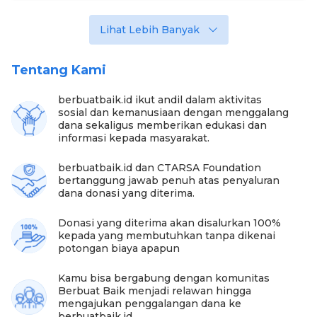
dibawa-bawa. Kemarin tumornya gede sampai gak
bisa lihat," jelas Mbah Katminah.
Lihat Lebih Banyak
Tentang Kami
berbuatbaik.id ikut andil dalam aktivitas
sosial dan kemanusiaan dengan menggalang
dana sekaligus memberikan edukasi dan
informasi kepada masyarakat.
berbuatbaik.id dan CTARSA Foundation
bertanggung jawab penuh atas penyaluran
Foto:berbuatbaik
dana donasi yang diterima.
Pasangan lansia ini pun mengucapkan banyak
Donasi yang diterima akan disalurkan 100%
terima kasih karena telah mempermudah operasi
kepada yang membutuhkan tanpa dikenai
untuk sang cucu. Donasi tersebut sepenuhnya
potongan biaya apapun
untuk kebutuhan operasional Dilan menjalani
beberapa operasi.
Kamu bisa bergabung dengan komunitas
Berbuat Baik menjadi relawan hingga
"Saya mengucapkan terima kasih udah nolong
mengajukan penggalangan dana ke
keluarga aku udah kasih biaya semoga Sampean
berbuatbaik.id