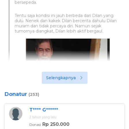
bersepeda.
Tentu saja kondisi ini jauh berbeda dari Dilan yang
dulu. Nenek dan kakek Dilan bercerita dahulu Dilan
muram dan tidak percaya diri. Namun sejak
tumornya diangkat, Dilan lebih aktif bergaul.
Selengkapnya
Donatur
(253)
T**** G******
2 tahun yang lalu
Rp 250.000
Donasi