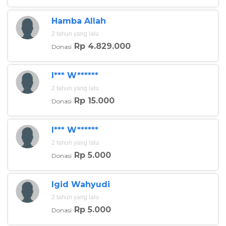
Hamba Allah
2 tahun yang lalu
Rp 4.829.000
Donasi
I*** W******
Foto:berbuatbaik
2 tahun yang lalu
Kondisi Dilan ini pun membuat siapapun yang telah
Rp 15.000
Donasi
membantunya hingga tercapai donasi Rp
50.250.000 turut berbahagia.
I*** W******
"Dia sekarang TK mau SD tahun depan," jelas kakek
2 tahun yang lalu
Dilan, Mbah Subandi.
Rp 5.000
Donasi
Sementara istrinya, Mbah Katminah, mengatakan
operasi demi operasi dijalani anak tanpa orangtua ini
Igid Wahyudi
dengan semangat. Sehingga kesembuhan
2 tahun yang lalu
untuknya pun semakin mudah diraih.
Rp 5.000
Donasi
"Habis operasi sudah bisa jalan-jalan. Infusnya itu