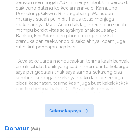
Senyum semringah Adam menyambut tim berbuat
baik yang datang ke kediamannya di Kampung
Pemulung, Cikiwul, Bantargebang. Walaupun
matanya sudah pulih dia harus tetap menjaga
makanannya. Mata Adam tak lagi merah dan sudah
mampu beraktivitas selayaknya anak seusianya.
Bahkan, kini Adam bergabung dengan ekskul
pramuka dan taekwondo di sekolahnya, Adam juga
rutin ikut pengajian tiap hari.
“Saya sekeluarga mengucapkan terima kasih banyak
untuk sahabat baik yang sudah membantu keluarga
saya pengobatan anak saya sampai sekarang bisa
sembuh, semoga rezekinya makin lancar semoga
diberi kesehatan. terima kasih juga buat kakak kakak
dari tim berbuatbaik.id, CT Arsa, detikcom yang
sudah membantu, sekali lagi saya sekeluarga
mengucapkan terima kasih banyak kepada Sahabat
baik” ucap Rani terbata-bata sambil menahan tangis.
Selengkapnya
Donatur
(84)