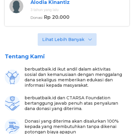
Alodia Kinantiz
untuk berhenti berjualan demi mengurus sang
kakak yang tak boleh kelelahan. Namun kini Rani tak
3 tahun yang lalu
lagi risau karena sekarang mereka sekeluarga telah
Rp 20.000
Donasi
terdaftar menjadi bagian warga Bekasi dan sudah
mampu mengakses bantuan fasilitas kesehatan dari
pemerintah.
Lihat Lebih Banyak
“Setelah dapat bantuan dari berbuat baik
Alhamdulillah banyak terbantu kemarin dibuatkan
Tentang Kami
KTP untuk saya dan Adam juga dibuatkan akta
dibantu oleh Tim berbuatbaik jadi sekarang lebih
mudah untuk mengurus urus, sekarang bisa pindah
berbuatbaik.id ikut andil dalam aktivitas
ke sekolah, sudah punya BPJS juga jadi bisa berobat
sosial dan kemanusiaan dengan menggalang
gratis. Kemarin Alhamdulillah kakaknya operasi juga
dana sekaligus memberikan edukasi dan
gratis karena pake BPJS” sambungnya.
informasi kepada masyarakat.
berbuatbaik.id dan CTARSA Foundation
bertanggung jawab penuh atas penyaluran
dana donasi yang diterima.
Donasi yang diterima akan disalurkan 100%
kepada yang membutuhkan tanpa dikenai
potongan biaya apapun