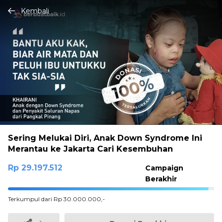
Kembali
Sering Melukai Diri, Anak Down Syndrome Ini
Merantau ke Jakarta Cari Kesembuhan
Rp 29.197.512
Campaign
Berakhir
97.32504%
Terkumpul dari Rp 30.000.000,-
Complete