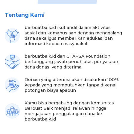
kan kita kan ngambil obat. Untuk penenang, dulu
sebelum minum obat itu Khairani boleh dikatakan 24
jam itu tidur 4 jam sama 3 jam aja,” ujar perempuan
Tentang Kami
asal Kepulauan Riau ini.
berbuatbaik.id ikut andil dalam aktivitas
sosial dan kemanusiaan dengan menggalang
dana sekaligus memberikan edukasi dan
informasi kepada masyarakat.
berbuatbaik.id dan CTARSA Foundation
bertanggung jawab penuh atas penyaluran
dana donasi yang diterima.
Donasi yang diterima akan disalurkan 100%
kepada yang membutuhkan tanpa dikenai
potongan biaya apapun
Kamu bisa bergabung dengan komunitas
Berbuat Baik menjadi relawan hingga
mengajukan penggalangan dana ke
berbuatbaik.id