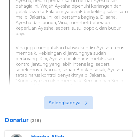
Ayesha, belum pernah kami melihat Ayesha se-
bahagia ini. Wajah Ayesha dipenuhi keriangan dan
gelak tawa tatkala dirinya diajak berkeliling salah satu
mal di Jakarta. Ini kali pertama baginya. Di sana,
Ayesha dan ibunda, Vina, membeli beberapa
keperluan Ayesha, seperti susu, popok, dan bubur
bayi.
Vina juga mengatakan bahwa kondisi Ayesha terus
membaik. Kebisingan di jantungnya sudah
berkurang. Kini, Ayesha tidak harus melakukan
kontrol jantung yang lebih intens lagi seperti
sebelumnya. Namun, setiap 8 bulan sekali, Ayesha
tetap harus kontrol penyakitnya di Jakarta.
“Kondisinya semakin membaik. Kemarin hari Senin
juga udah ketemu sama dokter jantung, terus
diperiksa secara manual dan kebisingan di
jantungnya itu sudah berkurang. Dokternya masih
memastikan lagi kalau kemungkingan enggak bakal
Selengkapnya
jadi kateter,” ucap Vina.
Donatur
(218)
Hamba Allah