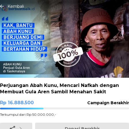
Kembali
Perjuangan Abah Kunu, Mencari Nafkah dengan
Membuat Gula Aren Sambil Menahan Sakit
Rp 16.888.500
Campaign Berakhir
33.777%
Terkumpul dari Rp 50.000.000,-
Complete
Donasi Berakhir