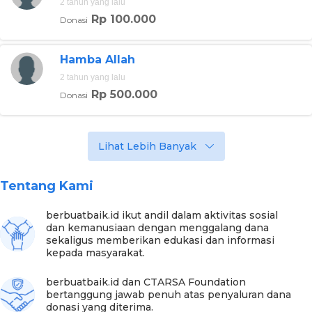
2 tahun yang lalu
Rp 100.000
Donasi
Hamba Allah
2 tahun yang lalu
Rp 500.000
Donasi
Lihat Lebih Banyak
Foto:berbuatbaik
Tentang Kami
Bersyukur lewat pundi-pundi donasi dari Sahabat Baik,
berbuatbaik.id ikut andil dalam aktivitas sosial
Abah Kunu dapat memberikan peristirahatan yang layak
dan kemanusiaan dengan menggalang dana
dan mendekatkan makamnya dari kediaman Abah Kunu.
sekaligus memberikan edukasi dan informasi
Abah juga merenovasi rumahnya yang sudah bocor sana
kepada masyarakat.
sini dan mengganti kayu-kayu penyanggahya sehingga
lebih kokoh.
berbuatbaik.id dan CTARSA Foundation
bertanggung jawab penuh atas penyaluran dana
“Alhamdulillah ya, Alhamdulillah terima kasih sebanyak
donasi yang diterima.