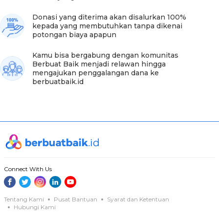
banyaknya, udah ngerepotin semuanya,” ucap Abah
Kunu diiringi tangis haru Mak Ukat.
Donasi yang diterima akan disalurkan 100%
kepada yang membutuhkan tanpa dikenai
Sahabat baik, total donasi yang telah tersalurkan
potongan biaya apapun
sebanyak
Rp 16.888.500
dan telah dimanfaatkan sebaik-
baiknya agar kehidupan Abah Kunu membaik.
Kamu bisa bergabung dengan komunitas
Berbuat Baik menjadi relawan hingga
mengajukan penggalangan dana ke
Terima kasih atas kesediaan dan ketulusan sahabat baik
berbuatbaik.id
dalam membantu perjuangan Abah Kunu dan Mak Ukat.
Yuk, terus bantu mereka yang kurang beruntung hanya
melalui Donasi di berbuatbaik.id
Kabar baiknya, semua donasi yang diberikan seluruhnya
akan sampai ke penerima
100% tanpa ada potongan.
Kamu yang telah berdonasi akan mendapatkan notifikasi
dari tim kami. Selain itu, bisa memantau informasi
Connect With Us
seputar kampanye sosial yang kamu ikuti, berikut update
terkininya.
Tentang Kami
Pusat Bantuan
Syarat dan Ketentuan
Jika kamu berminat lebih dalam berkontribusi di
Hubungi Kami
kampanye sosial,
#sahabatbaik
bisa mendaftar menjadi