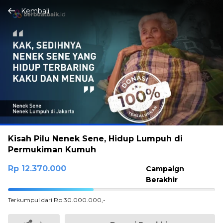
Kembali
Kisah Pilu Nenek Sene, Hidup Lumpuh di
Permukiman Kumuh
Rp 12.370.000
Campaign
Berakhir
41.233333333333%
Terkumpul dari Rp 30.000.000,-
Complete