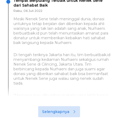
Tempat Berpulang Terbaik untuk Nenek Sene
dari Sahabat Baik
Rabu, 06 Juli 2022
Meski Nenek Sene telah meninggal dunia, donasi
untuknya tetap berjalan dan diberikan kepada ahli
warisnya yang tak lain adalah sang anak, Nurhaeni.
berbuatbaik.id pun telah menuntaskan amanat para
donatur untuk memberikan kebaikan hati sahabat
baik langsung kepada Nurhaeni.
Di tengah teriknya Jakarta hari itu, tim berbuatbaik.id
menyambangi kediaman Nurhaeni sekaligus rumah
Nenek Sene di Cilincing, Jakarta Utara. Tim
berbincang kepada Nurhaeni dan juga suami agar
donasi yang diberikan sahabat baik bisa bermanfaat
untuk Nenek Sene juga walau sang nenek sudah
tiada.
"Memang mau dibuatkan makam yang lebih bagus
untuk nenek. Juga kemarin kami berhutang untuk 7
harian, 14 harian dan nanti 40 harian," jelas Nurhaeni
kepada tim di rumahnya yang hanya berdinding
Selengkapnya
triplek ini.