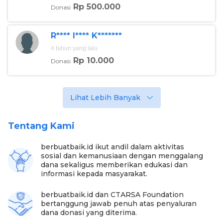
Cempaka Putih.
Rp 500.000
Donasi
Bagi Nurhaeni, ini adalah kali pertama dirinya ke
R**** I**** K*******
supermarket setelah sekian lama tinggal di Jakarta
Utara. Nurhaeni dibuat takjub apalagi saat tim
4 tahun yang lalu
berbuatbaik.id membebaskan Nurhaeni untuk
Rp 10.000
Donasi
mengambil sembako sesuai dengan kebutuhannya.
Nurhaeni tampak begitu canggung dan malu
mengambil barang-barang di rak-rak supermarket,
namun tim meyakinkan dirinya bahwa semua
Lihat Lebih Banyak
keperluan belanja tersebut dibayarkan oleh
berbuatbaik.id
Tentang Kami
berbuatbaik.id ikut andil dalam aktivitas
sosial dan kemanusiaan dengan menggalang
dana sekaligus memberikan edukasi dan
informasi kepada masyarakat.
berbuatbaik.id dan CTARSA Foundation
bertanggung jawab penuh atas penyaluran
dana donasi yang diterima.