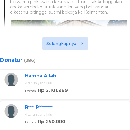
berwarna pink, warna kesukaan Fitriani. Tak ketinggalan
aneka sembako untuk sang ibu yang belakangan
diketahui ditinggal suami bekerja ke Kalimantan.
Selengkapnya
Donatur
(286)
Hamba Allah
4 tahun yang lalu
Rp 2.101.999
Donasi
R*** P*******
Foto:berbuatbaik.id
4 tahun yang lalu
Sesuai permintaan keluarga Fitriani membelanjakan
Rp 250.000
Donasi
material untuk membangun kamar mandi untuk