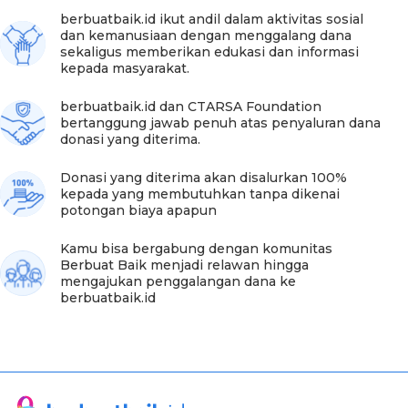
berbuatbaik.id ikut andil dalam aktivitas sosial
dan kemanusiaan dengan menggalang dana
sekaligus memberikan edukasi dan informasi
kepada masyarakat.
Foto:berbuatbaik.id
berbuatbaik.id dan CTARSA Foundation
Namun sulitnya perjalanan menuju rumah Fitriani tidak
bertanggung jawab penuh atas penyaluran dana
menyurutkan semangat tim berbuatbaik.id untuk
donasi yang diterima.
menyalurkan bantuan hingga akhirnya tim berhasil
mencapai Desa Taramanu Tua , tempat tinggal Fitriani.
Donasi yang diterima akan disalurkan 100%
Menyambangi Fitriani di rumahnya, gadis tanpa telapak
kepada yang membutuhkan tanpa dikenai
tangan dan kaki ini tampak malu-malu menyapa tim
potongan biaya apapun
berbuatbaik.id
Kamu bisa bergabung dengan komunitas
Namun, wajahnya langsung berubah senang ketika tim
Berbuat Baik menjadi relawan hingga
membuka semua hadiah untuk Fitriani, apalagi ada
mengajukan penggalangan dana ke
barbie yang benar-benar membuat Fitriani takjub
berbuatbaik.id
sekaligus penasaran. Teman-teman Fitriani pun
berdatangan dan mulai mengerubungi Fitriani untuk
bermain bersama. Sementara sang ibu yang juga
mendapat berkah dari donasi berbuatbaik.id
mengucapkan banyak terima kasih kepada para sahabat
baik.