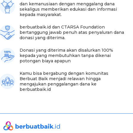
dan kemanusiaan dengan menggalang dana
"Waktu ke sana air mengalir deras dan warga juga
sekaligus memberikan edukasi dan informasi
senang banget. Alhamdulillah. Dulu mereka harus lewat
kepada masyarakat.
hutan-hutan untuk mengecek penampungan dan pipa
sekarang sudah tidak lagi. Harapannya bisa digunakan
berbuatbaik.id dan CTARSA Foundation
lama," sambungnya.
bertanggung jawab penuh atas penyaluran dana
donasi yang diterima.
Adapun untuk dana yang telah didonasikan sebesar
Rp
15.513.000
dan ditambahkan pula dari yayasan hingga
Donasi yang diterima akan disalurkan 100%
total dana yang berhasil dimanfaatkan sebesar Rp
kepada yang membutuhkan tanpa dikenai
19.300.000. Rincian pembelanjaan meliputi:
potongan biaya apapun
Kamu bisa bergabung dengan komunitas
Berbuat Baik menjadi relawan hingga
mengajukan penggalangan dana ke
berbuatbaik.id
Foto:berbuatbaik.id
Sahabat baik, betapa besar bantuan yang diberikan untuk
warga Dukuh Mrica hingga membuat mereka kembali