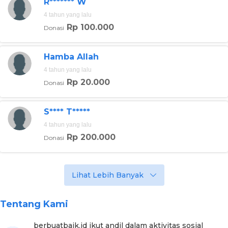
R******* W
meninjau langsung pembangunan sumber air tersebut.
4 tahun yang lalu
Rp 100.000
Donasi
Hamba Allah
4 tahun yang lalu
Rp 20.000
Donasi
S**** T*****
4 tahun yang lalu
Rp 200.000
Donasi
Lihat Lebih Banyak
Foto:berbuatbaik.id
Menurut penuturan Sutrisno, pembangunan juga
Tentang Kami
meliputi penambahan toilet, renovasi tempat wudhu,
pengadaan toren dengan kapasitas 2.000 liter.
berbuatbaik.id ikut andil dalam aktivitas sosial