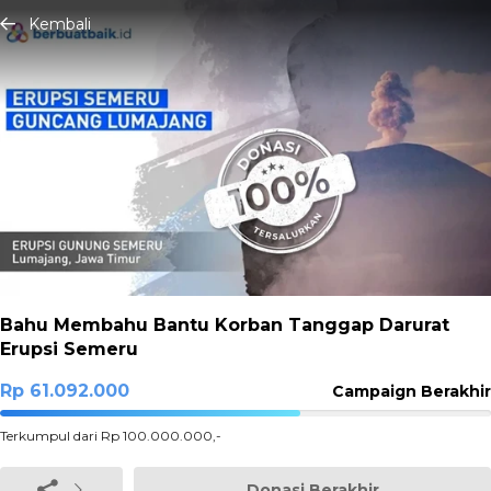
Kembali
Bahu Membahu Bantu Korban Tanggap Darurat
Erupsi Semeru
Rp 61.092.000
Campaign Berakhir
61.092%
Terkumpul dari Rp 100.000.000,-
Complete
Donasi Berakhir