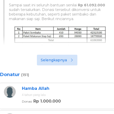
Sampai saat ini seluruh bantuan senilai
Rp 61.092.000
sudah tersalurkan. Donasi tersebut dikonversi untuk
beberapa kebutuhan, seperti paket sembako dan
makanan siap saji. Berikut rinciannya.
Foto:Rincian donasi
Sahabat baik, terima kasih atas kebaikan dan kepedulian
Selengkapnya
sahabat baik serta mempercayakan donasi tersebut
melalui berbuatbaik.id. Kendati demikian, masih banyak
orang-orang kurang beruntung yang masih
Donatur
membutuhkan uluran tangan sahabat baik. Jangan
(151)
berhenti berbuat baik dengan donasi di berbuatbaik.id
Kabar baiknya, semua donasi yang diberikan seluruhnya
akan sampai ke penerima
100% tanpa ada potongan
.
Hamba Allah
4 tahun yang lalu
Kamu yang telah berdonasi akan mendapatkan notifikasi
Rp 1.000.000
Donasi
dari tim kami. Selain itu, bisa memantau informasi
seputar kampanye sosial yang diikuti, berikut update
terkininya.