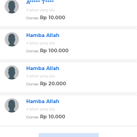
A***** T****
4 tahun yang lalu
Jika berminat lebih dalam berkontribusi di kampanye
Rp 10.000
Donasi
sosial,
#sahabatbaik
bisa mendaftar menjadi
relawan
.
Kamu pun bisa mengikutsertakan komunitas dalam
kampanye ini.
Hamba Allah
Yuk jadi
4 tahun yang lalu
#sahabatbaik
dengan
#berbuatbaik
mulai hari
ini, mulai sekarang!
Rp 100.000
Donasi
Hamba Allah
4 tahun yang lalu
Rp 20.000
Donasi
Hamba Allah
4 tahun yang lalu
Rp 10.000
Donasi