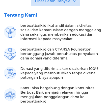
Lihat Lebih Banyak
Starlink (internet satelit), printer, tinta, dan
transportasi.
4. SD Negeri 2 Lelogama, Kab. Kupang bantuan PC
Tentang Kami
All in One Lenovo untuk literasi digital.
berbuatbaik.id ikut andil dalam aktivitas
sosial dan kemanusiaan dengan menggalang
dana sekaligus memberikan edukasi dan
informasi kepada masyarakat.
berbuatbaik.id dan CTARSA Foundation
bertanggung jawab penuh atas penyaluran
dana donasi yang diterima.
Donasi yang diterima akan disalurkan 100%
kepada yang membutuhkan tanpa dikenai
potongan biaya apapun
Foto:berbuatbaik
Kamu bisa bergabung dengan komunitas
Berbuat Baik menjadi relawan hingga
Bantuan donasi ini sebenarnya ditujukkan untuk
mengajukan penggalangan dana ke
SMPN Oemaman di Timor Tengah Selatan, yang
berbuatbaik.id
donasinya diputuskan dialihkan karena pihak
penerima tidak merespons pendistribusian donasi.