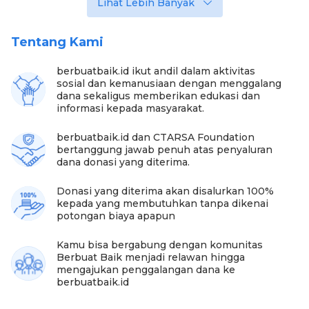
Lihat Lebih Banyak
Starlink (internet satelit), printer, tinta, dan
transportasi.
4. SD Negeri 2 Lelogama, Kab. Kupang bantuan PC
Tentang Kami
All in One Lenovo untuk literasi digital.
berbuatbaik.id ikut andil dalam aktivitas
sosial dan kemanusiaan dengan menggalang
dana sekaligus memberikan edukasi dan
informasi kepada masyarakat.
berbuatbaik.id dan CTARSA Foundation
bertanggung jawab penuh atas penyaluran
dana donasi yang diterima.
Donasi yang diterima akan disalurkan 100%
kepada yang membutuhkan tanpa dikenai
potongan biaya apapun
Foto:berbuatbaik
Kamu bisa bergabung dengan komunitas
Berbuat Baik menjadi relawan hingga
Bantuan donasi ini sebenarnya ditujukkan untuk
mengajukan penggalangan dana ke
SMPN Oemaman di Timor Tengah Selatan, yang
berbuatbaik.id
donasinya diputuskan dialihkan karena pihak
penerima tidak merespons pendistribusian donasi.