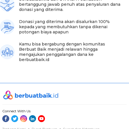
bertanggung jawab penuh atas penyaluran dana
donasi yang diterima.
Donasi yang diterima akan disalurkan 100%
kepada yang membutuhkan tanpa dikenai
potongan biaya apapun
Kamu bisa bergabung dengan komunitas
Berbuat Baik menjadi relawan hingga
mengajukan penggalangan dana ke
berbuatbaik.id
Foto:berbuatbaik.id
Mak Unah juga berbagi sedikit cerita mengenai dirinya
Connect With Us
yang sempat alami sakit pada bagian kaki. Beruntungnya
kini kondisi kaki Mak Unah mulai membaik. Mak Unah
masih aktif mencari kayu bakar. Biasanya beliau pergi dari
pagi hari lalu baru akan kembali ke rumah pukul 6 sore.
Tentang Kami
Pusat Bantuan
Syarat dan Ketentuan