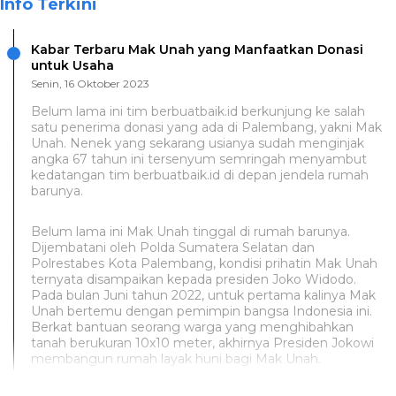
Info Terkini
Kabar Terbaru Mak Unah yang Manfaatkan Donasi
untuk Usaha
Senin, 16 Oktober 2023
Belum lama ini tim berbuatbaik.id berkunjung ke salah
satu penerima donasi yang ada di Palembang, yakni Mak
Unah. Nenek yang sekarang usianya sudah menginjak
angka 67 tahun ini tersenyum semringah menyambut
kedatangan tim berbuatbaik.id di depan jendela rumah
barunya.
Belum lama ini Mak Unah tinggal di rumah barunya.
Dijembatani oleh Polda Sumatera Selatan dan
Polrestabes Kota Palembang, kondisi prihatin Mak Unah
ternyata disampaikan kepada presiden Joko Widodo.
Pada bulan Juni tahun 2022, untuk pertama kalinya Mak
Unah bertemu dengan pemimpin bangsa Indonesia ini.
Berkat bantuan seorang warga yang menghibahkan
tanah berukuran 10x10 meter, akhirnya Presiden Jokowi
membangun rumah layak huni bagi Mak Unah.