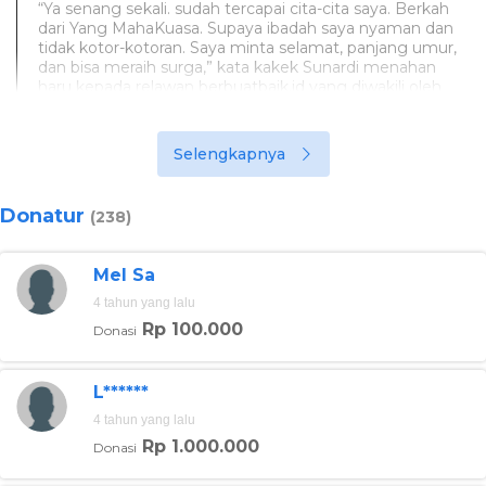
“Ya senang sekali. sudah tercapai cita-cita saya. Berkah
dari Yang MahaKuasa. Supaya ibadah saya nyaman dan
tidak kotor-kotoran. Saya minta selamat, panjang umur,
dan bisa meraih surga,” kata kakek Sunardi menahan
haru kepada relawan berbuatbaik.id yang diwakili oleh
Amrizal beberapa waktu lalu.
Selengkapnya
Dalam proses pembangunan rumah ini pun, kakek
Donatur
(238)
Sunardi menyaksikan sendiri pembangunan rumah
barunya yang berisi dua kamar, kamar mandi, ruang
tengah dan dapur ini.
Mel Sa
4 tahun yang lalu
Dia juga tertegun sedih ketika rumah yang belasan
Rp 100.000
Donasi
tahun dia huni dirobohkan oleh tim relawan. Namun rasa
sedihnya ini langsung digantikan oleh tangis bahagia saat
dirinya untuk pertama kali masuk ke rumah barunya.
L******
4 tahun yang lalu
Rp 1.000.000
Donasi
Kakek Sunardi juga menjajal kasur pemberian