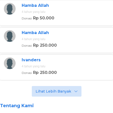
#sahabatbaik
. Di tempat ini, untuk pertama kalinya
Hamba Allah
Kakek Sunardi bisa tidur beralas kasur setelah belasan
tahun tak pernah tidur di kasur yang empuk.
4 tahun yang lalu
Rp 50.000
Donasi
Warga pun turut antusias menemani Kakek Sunardi
memasuki rumah barunya. Mereka juga lah yang turut
bahu membahu membangun rumah baru bagi Kakek
Hamba Allah
Sunardi.
4 tahun yang lalu
Rp 250.000
Donasi
“Kami khususnya warga sini dan tetangga beliau
mengucapkan terima kasih sekali ya sangat senang
sekali dengan adanya program seperti ini. Mudah-
Ivanders
mudahan apa yang telah diselenggarakan apa yang telah
dibantu kepada beliau ini mudah-mudahan bermanfaat
4 tahun yang lalu
khususnya untuk mbah Sunardi di dalam beliau
Rp 250.000
Donasi
melanjutkan perjuangannya, mudah-mudahan apa yang
dipersembahkan kepada beliau ini senantiasa membawa
beliau senang bahagia,”
kata tetangga kakek Sunardi,
Abubakar.
Lihat Lebih Banyak
Kebahagiaan Kakek Sunardi tidak akan pernah ada tanpa
bantuan kamu para
#sahabatbaik
. Terima kasih
Tentang Kami
#sahabatbaik
atas donasi kepada Kakek Sunardi yang