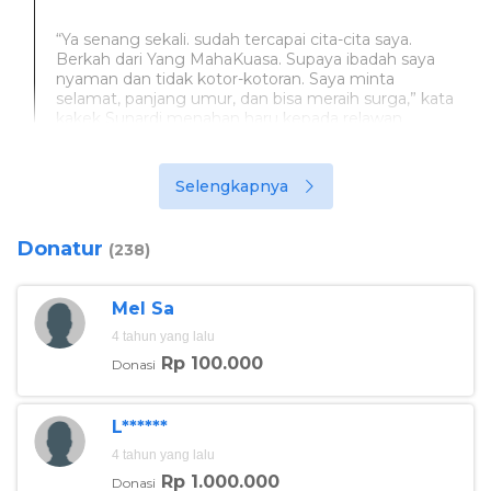
“Ya senang sekali. sudah tercapai cita-cita saya.
Berkah dari Yang MahaKuasa. Supaya ibadah saya
nyaman dan tidak kotor-kotoran. Saya minta
selamat, panjang umur, dan bisa meraih surga,” kata
kakek Sunardi menahan haru kepada relawan
berbuatbaik.id yang diwakili oleh Amrizal beberapa
waktu lalu.
Selengkapnya
Donatur
(238)
Dalam proses pembangunan rumah ini pun, kakek
Sunardi menyaksikan sendiri pembangunan rumah
barunya yang berisi dua kamar, kamar mandi, ruang
Mel Sa
tengah dan dapur ini.
4 tahun yang lalu
Rp 100.000
Donasi
Dia juga tertegun sedih ketika rumah yang belasan
tahun dia huni dirobohkan oleh tim relawan. Namun
rasa sedihnya ini langsung digantikan oleh tangis
L******
bahagia saat dirinya untuk pertama kali masuk ke
rumah barunya.
4 tahun yang lalu
Rp 1.000.000
Donasi