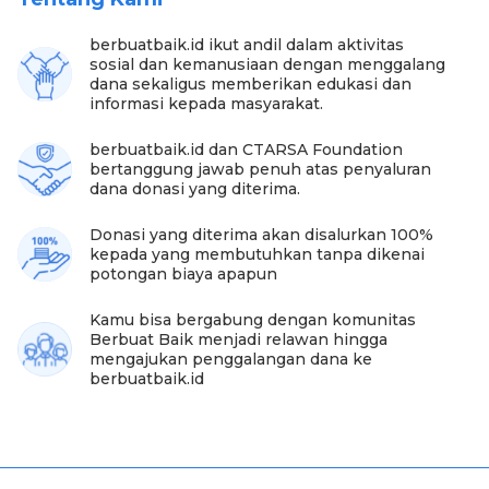
Kebahagiaan Kakek Sunardi tidak akan pernah ada
tanpa bantuan kamu para
#sahabatbaik
. Terima
berbuatbaik.id ikut andil dalam aktivitas
kasih
#sahabatbaik
atas donasi kepada Kakek
sosial dan kemanusiaan dengan menggalang
Sunardi yang mencapai Rp 53.080.630. Seluruh
dana sekaligus memberikan edukasi dan
bantuan tersebut telah didonasikan 100% untuk
informasi kepada masyarakat.
pembangunan rumah berikut dengan perabotan di
dalamnya.
berbuatbaik.id dan CTARSA Foundation
bertanggung jawab penuh atas penyaluran
Sahabat baik, masih banyak orang-orang seperti
dana donasi yang diterima.
kakek Sunardi yang membutuhkan pertolongan.
Kamu bisa mulai menyalurkan kebaikan hatimu
Donasi yang diterima akan disalurkan 100%
dengan berbuat baik di berbuatbaik.id. Kabar
kepada yang membutuhkan tanpa dikenai
baiknya, semua donasi yang diberikan seluruhnya
potongan biaya apapun
akan sampai ke penerima
100% tanpa ada
potongan
.
Kamu bisa bergabung dengan komunitas
Berbuat Baik menjadi relawan hingga
Kamu yang telah berdonasi akan mendapatkan
mengajukan penggalangan dana ke
notifikasi dari tim kami. Selain itu, bisa memantau
berbuatbaik.id
informasi seputar kampanye sosial yang kamu ikuti,
berikut update terkininya.
Jika kamu berminat lebih dalam berkontribusi di
kampanye sosial,
#sahabatbaik
bisa mendaftar