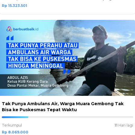
Rp 15.323.501
Tak Punya Ambulans Air, Warga Muara Gembong Tak
Bisa ke Puskesmas Tepat Waktu
20.1725%
Complete
Terkumpul
11
Hari lagi
Rp 8.069.000