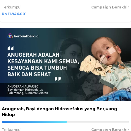
39.820003333333%
Complete
Terkumpul
Campaign Berakhir
Rp 11.946.001
Anugerah, Bayi dengan Hidrosefalus yang Berjuang
Hidup
51.078336666667%
Complete
Terkumpul
Campaign Berakhir