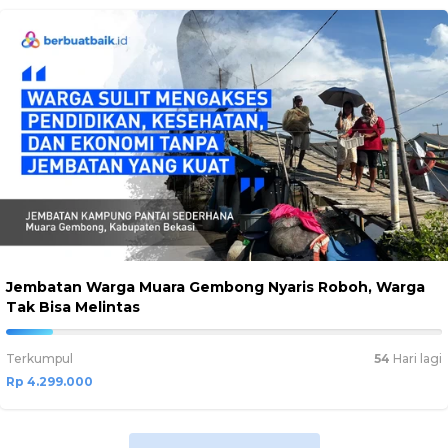
Jembatan Warga Muara Gembong Nyaris Roboh, Warga
Tak Bisa Melintas
10.7475%
Complete
Terkumpul
54
Hari lagi
Rp 4.299.000