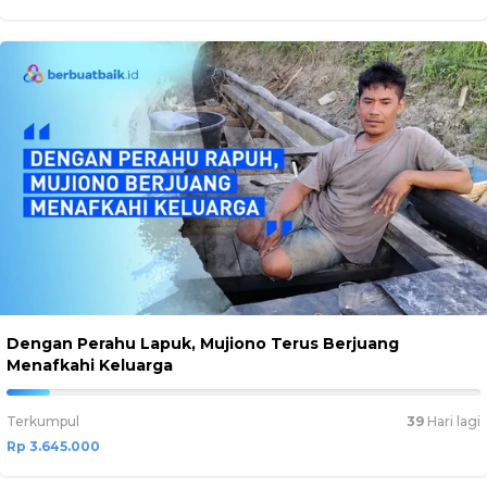
Dengan Perahu Lapuk, Mujiono Terus Berjuang
Menafkahi Keluarga
9.1125%
Complete
Terkumpul
39
Hari lagi
Rp 3.645.000