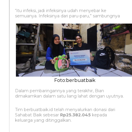
“itu infeksi, jadi infeksinya udah menyebar ke
semuanya. Infeksinya dari paru-paru,” sambungnya
Foto:berbuatbaik
Dalam pembaringannya yang terakhir, Bian
dimakamkan dalam satu liang lahat dengan uyutnya.
Tim berbuatbaik.id telah menyalurkan donasi dari
Sahabat Baik sebesar
Rp25.382.045
kepada
keluarga yang ditinggalkan.