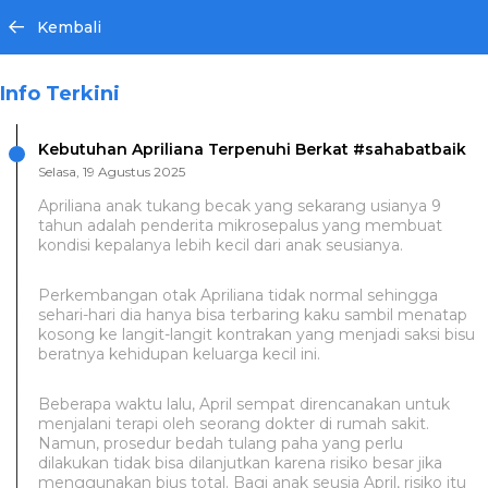
Kembali
Info Terkini
Kebutuhan Apriliana Terpenuhi Berkat #sahabatbaik
Selasa, 19 Agustus 2025
Apriliana anak tukang becak yang sekarang usianya 9
tahun adalah penderita mikrosepalus yang membuat
kondisi kepalanya lebih kecil dari anak seusianya.
Perkembangan otak Apriliana tidak normal sehingga
sehari-hari dia hanya bisa terbaring kaku sambil menatap
kosong ke langit-langit kontrakan yang menjadi saksi bisu
beratnya kehidupan keluarga kecil ini.
Beberapa waktu lalu, April sempat direncanakan untuk
menjalani terapi oleh seorang dokter di rumah sakit.
Namun, prosedur bedah tulang paha yang perlu
dilakukan tidak bisa dilanjutkan karena risiko besar jika
menggunakan bius total. Bagi anak seusia April, risiko itu