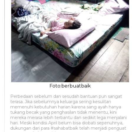
Foto:berbuatbaik
Perbedaan sebelum dan sesudah bantuan pun sangat
terasa. Jika sebelumnya keluarga sering kesulitan
memenuhi kebutuhan harian karena sang ayah hanya
tukang becak yang penghasilan tidak menentu, kini
mereka merasa lebih terbantu dan sedikit lega menjalani
hari. Meski kondisi April belum bisa diobati sepenuhnya,
dukungan dari para #sahabatbaik telah menjadi penguat