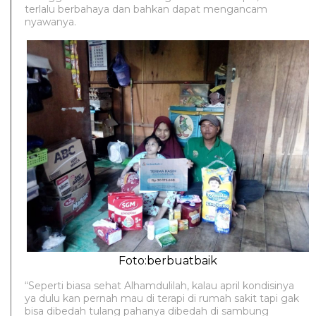
terlalu berbahaya dan bahkan dapat mengancam
nyawanya.
Foto:berbuatbaik
“Seperti biasa sehat Alhamdulilah, kalau april kondisinya
ya dulu kan pernah mau di terapi di rumah sakit tapi gak
bisa dibedah tulang pahanya dibedah di sambung