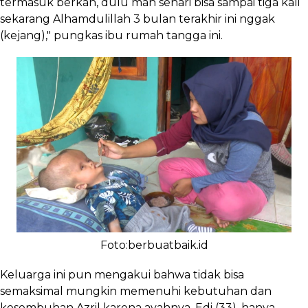
termasuk berkah, dulu mah sehari bisa sampai tiga kali
sekarang Alhamdulillah 3 bulan terakhir ini nggak
(kejang)," pungkas ibu rumah tangga ini.
Foto:berbuatbaik.id
Keluarga ini pun mengakui bahwa tidak bisa
semaksimal mungkin memenuhi kebutuhan dan
kesembuhan Azril karena ayahnya, Edi (33), hanya