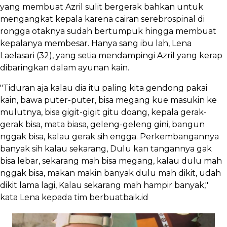
yang membuat Azril sulit bergerak bahkan untuk
mengangkat kepala karena cairan serebrospinal di
rongga otaknya sudah bertumpuk hingga membuat
kepalanya membesar. Hanya sang ibu lah, Lena
Laelasari (32), yang setia mendampingi Azril yang kerap
dibaringkan dalam ayunan kain.
"Tiduran aja kalau dia itu paling kita gendong pakai
kain, bawa puter-puter, bisa megang kue masukin ke
mulutnya, bisa gigit-gigit gitu doang, kepala gerak-
gerak bisa, mata biasa, geleng-geleng gini, bangun
nggak bisa, kalau gerak sih engga. Perkembangannya
banyak sih kalau sekarang, Dulu kan tangannya gak
bisa lebar, sekarang mah bisa megang, kalau dulu mah
nggak bisa, makan makin banyak dulu mah dikit, udah
dikit lama lagi, Kalau sekarang mah hampir banyak,"
kata Lena kepada tim berbuatbaik.id