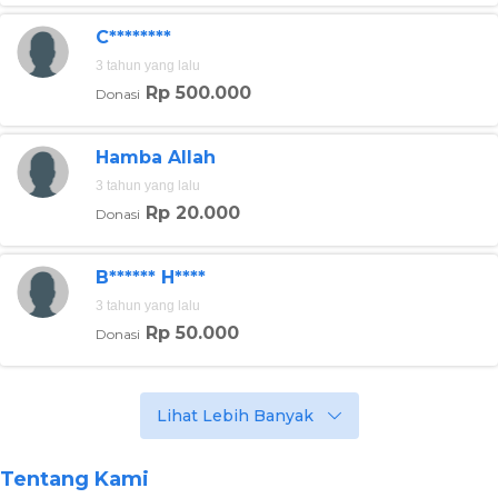
C********
3 tahun yang lalu
Rp 500.000
Donasi
Hamba Allah
3 tahun yang lalu
Rp 20.000
Donasi
B****** H****
3 tahun yang lalu
Rp 50.000
Donasi
Foto:berbuatbaik.id
Lihat Lebih Banyak
"Nia sehat dan ada perkembangan sedikit-sedikit tangan
dan kaki sudah bisa digerakan. Setelah terapi terakhir kali,
badan Nia tidak bisa diratakan, kalau dari belakang mau
Tentang Kami
diratakan takut kena jantung kalau dari depan, takut kena