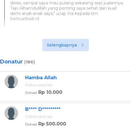
deras, sampai saya mau pulang sekarang sepi jualannya.
Tapi Alhamdulillah yang penting saya sehat dan kuat
demi anak-anak saya," ucap Ina kepada tim
berbuatbaik.id.
Beruntung, kondisi Ina dan keluarga tidak terlalu terpuruk
meskipun mempunyai Nia yang menderita kelainan
kerangka otak. Selain itu, Nia juga rutin menjalani terapi
Selengkapnya
untuk memastikan gerak Nia ada kemajuan.
Donatur
(186)
Hamba Allah
3 tahun yang lalu
Rp 10.000
Donasi
B**** D*********
3 tahun yang lalu
Rp 500.000
Donasi