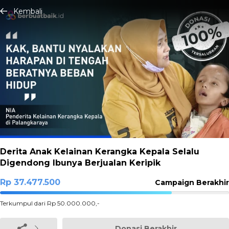
Kembali
Derita Anak Kelainan Kerangka Kepala Selalu
Digendong Ibunya Berjualan Keripik
Rp 37.477.500
Campaign Berakhir
74.955%
Terkumpul dari Rp 50.000.000,-
Complete
Donasi Berakhir