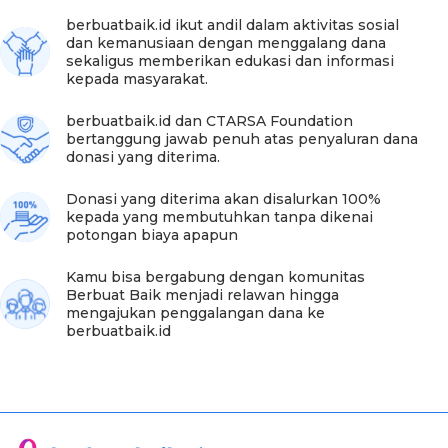
liver. Jadi gak bisa di apa-apain lagi," sambung Ina.
berbuatbaik.id ikut andil dalam aktivitas sosial
dan kemanusiaan dengan menggalang dana
Ina menyebut donasi yang telah diberikan selama ini
sekaligus memberikan edukasi dan informasi
senilai Rp 34.477.500 telah digunakan untuk
kepada masyarakat.
memperbaiki rumah, modal usaha, serta kebutuhan
sehari-hari. Ina pun senang kini dirinya dan 3 anaknya
berbuatbaik.id dan CTARSA Foundation
sudah bisa menjenguk kubur sang ayah yang
bertanggung jawab penuh atas penyaluran dana
sebelumnya sulit terlaksana karena letaknya begitu jauh
donasi yang diterima.
dan perlu ongkos yang mahal.
Donasi yang diterima akan disalurkan 100%
"Yang penting bagi saya, Nia kuat panjang umurnya, mau
kepada yang membutuhkan tanpa dikenai
makan dan tidur. Itupun sudah bersyukur buat saya.
potongan biaya apapun
Kemarin, akhir pertama ke sana saya dari kubur bapaknya
di Tanjung Tabalong," lanjut Ina senang.
Kamu bisa bergabung dengan komunitas
Berbuat Baik menjadi relawan hingga
Ina pun mengucapkan banyak terima kasih karena
mengajukan penggalangan dana ke
kehidupannya begitu membaik setelah adanya bantuan
berbuatbaik.id
dari berbuatbaik.id dan sahabat baik. Dia pun mendoakan
agar semua donatur bisa mendapatkan balasan terbaik
dari Yang Maha Kuasa.